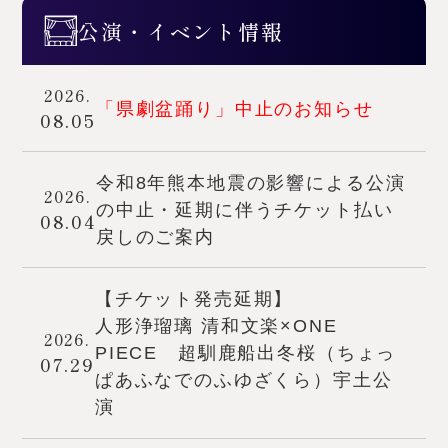
公演・イベント情報
2026.
「県劇盆踊り」中止のお知らせ
08.05
令和8年熊本地震の影響による公演
2026.
の中止・延期に伴うチケット払い
08.04
戻しのご案内
【チケット発売延期】
人形浄瑠璃 清和文楽×ONE
2026.
PIECE 超馴鹿船出冬桜（ちょっ
07.29
ぱあふなでのふゆざくら）宇土公
演