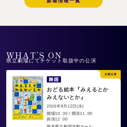
新着情報一覧
WHAT’S ON
県立劇場にてチケット取扱中の公演
舞踊
おどる絵本『みえるとか
みえないとか』
2026年8月12日(水)
開場10 :30 / 開演11 :00
終演12 :00
熊本県立劇場演劇ホール