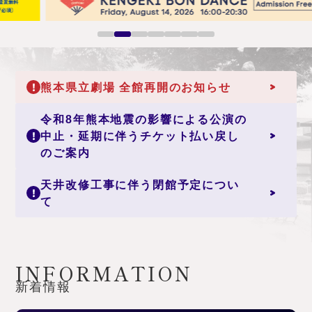
1
2
3
4
5
6
7
熊本県立劇場 全館再開のお知らせ
重要なお知らせ
令和8年熊本地震の影響による公演の
中止・延期に伴うチケット払い戻し
お知らせ
のご案内
天井改修工事に伴う閉館予定につい
お知らせ
て
INFORMATION
新着情報