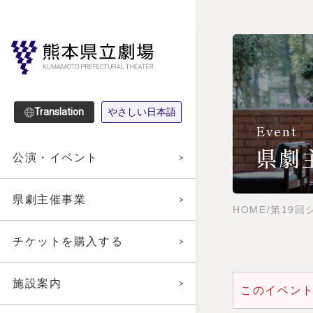
Translation
やさしい日本語
Event
県劇
公演・イベント
県劇主催事業
HOME
/
第19回
チケットを購入する
施設案内
このイベン