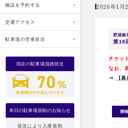
2026年1月
施設を予約する
交通アクセス
肥後銀行
駐車場の空車状況
第1
チケッ
現在の駐車場混雑状況
なお、
⇒
【募
本日の駐車場規制のお知らせ
開
状況により入庫規制