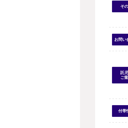
そ
お問い
託
ご
付帯