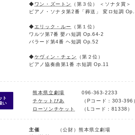
◆
ワン・ズートン
（第３位） ＜ソナタ賞＞
ピアノ・ソナタ第2番「葬送」 変ロ短調 Op.
◆
エリック・ルー
（第１位）
ワルツ第7番 嬰ハ短調 Op.64-2
バラード第4番 ヘ短調 Op.52
◆
ケヴィン・チェン
（第２位）
ピアノ協奏曲第1番 ホ短調 Op.11
熊本県立劇場
096-363-2233
ット
チケットぴあ
（Pコード：303-396
扱い
ローソンチケット
（Lコード：81338）
主催
（公財）熊本県立劇場