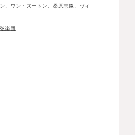
ン
、
ワン・ズートン
、
桑原志織
、
ヴィ
弦楽団