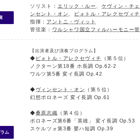
ソリスト：
エリック・ルー
、
ケヴィン・チェ
ンセント・オン
、
ピォトル・アレクセヴィチ
演
指揮：
アントニ・ヴィット
管弦楽：
ワルシャワ国立フィルハーモニー管
【出演者及び演奏プログラム】
◆
ピォトル・アレクセヴィチ
（第５位）
ノクターン第18番 ホ長調 Op.62-2
ワルツ第5番 変イ長調 Op.42
◆
ヴィンセント・オン
（第５位）
幻想ポロネーズ 変イ長調 Op.61
◆
桑原志織
（第４位）
ポロネーズ第6番「英雄」 変イ長調 Op.53
スケルツォ第3番 嬰ハ短調 Op.39
グラム