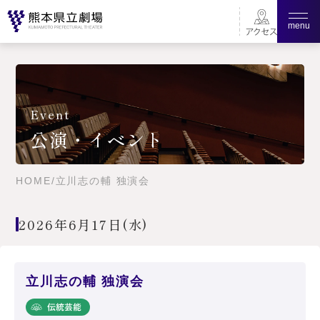
menu
Event
公演・イベント
HOME
/
立川志の輔 独演会
2026年6月17日(水)
立川志の輔 独演会