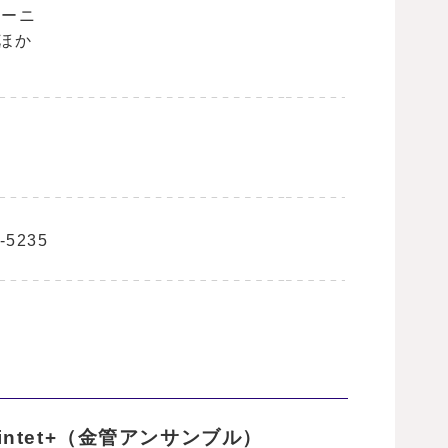
シーニ
」ほか
5235
uintet+（金管アンサンブル）