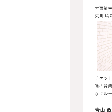
大西敏幸
東川 暁
チケット
達の音
なグル
青山 