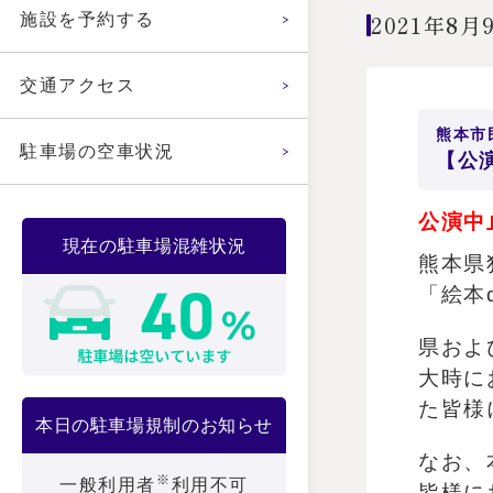
2021年8月
施設を予約する
交通アクセス
熊本市
駐車場の空車状況
【公
公演中
現在の駐車場混雑状況
熊本県
「絵本
県およ
大時に
た皆様
本日の駐車場規制のお知らせ
なお、
※
一般利用者
利用不可
皆様に