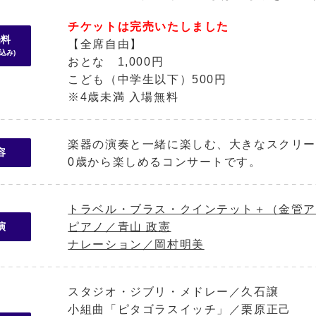
チケットは完売いたしました
場料
【全席自由】
込み)
おとな 1,000円
こども（中学生以下）500円
※4歳未満 入場無料
楽器の演奏と一緒に楽しむ、大きなスクリー
容
0歳から楽しめるコンサートです。
トラベル・ブラス・クインテット＋（金管ア
ピアノ／青山 政憲
演
ナレーション／岡村明美
スタジオ・ジブリ・メドレー／久石譲
小組曲「ピタゴラスイッチ」／栗原正己