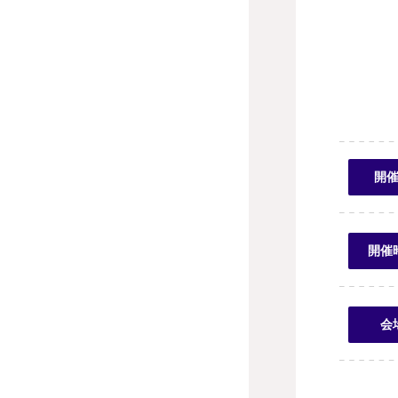
開
開催
会