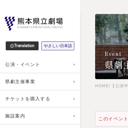
Translation
やさしい日本語
Event
県劇
公演・イベント
県劇主催事業
HOME
/
【公演中
チケットを購入する
施設案内
このイベン