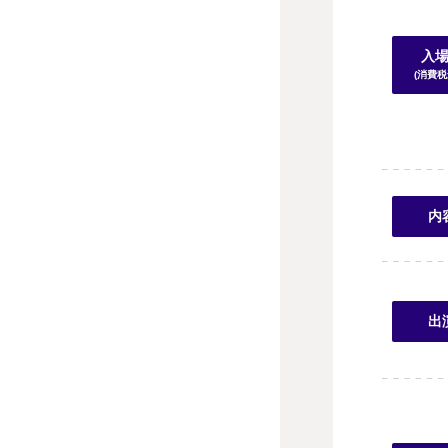
入
(消費税
内
出