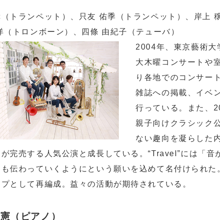
（トランペット）、只友 佑季（トランペット）、岸上 
洋（トロンボーン）、四條 由紀子（テューバ）
2004年、東京藝術
大木曜コンサートや
り各地でのコンサー
雑誌への掲載、イベ
行っている。また、2
親子向けクラシック公
ない趣向を凝らした
が完売する人気公演と成長している。“Travel”には
楽も伝わっていくようにという願いを込めて名付けられた。
ープとして再編成。益々の活動が期待されている。
政憲（ピアノ）