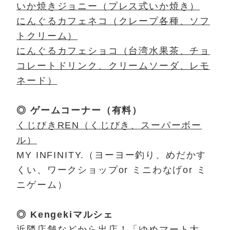
いか焼きジョニー（プレス式いか焼き）
にんぐるカフェネコ（クレープ各種、ソフ
トクリーム）
にんぐるカフェショコ（台湾水果茶、チョ
コレートドリンク、クリームソーダ、レモ
ネード）
◎ ゲームコーナー（有料）
くじびきREN（くじびき、スーパーボー
ル）
MY INFINITY.（ヨーヨー釣り、めだかす
くい、ワークショップor ミニわなげor ミ
ニゲーム）
◎
Kengeki
マルシェ
近隣店舗などから出店！「ゆめマート大