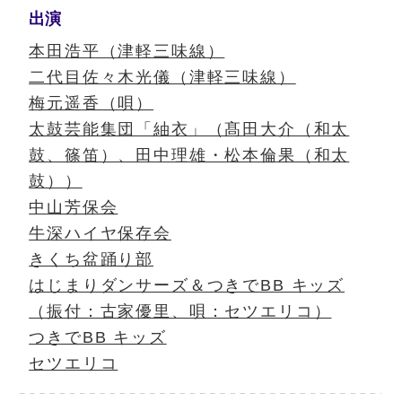
出演
本田浩平（津軽三味線）
二代目佐々木光儀（津軽三味線）
梅元遥香（唄）
太鼓芸能集団「紬衣」（髙田大介（和太
鼓、篠笛）、田中理雄・松本倫果（和太
鼓））
中山芳保会
牛深ハイヤ保存会
きくち盆踊り部
はじまりダンサーズ＆つきでBB キッズ
（振付：古家優里、唄：セツエリコ）
つきでBB キッズ
セツエリコ