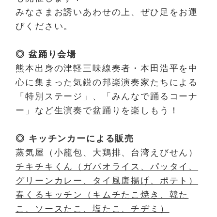
みなさまお誘いあわせの上、ぜひ足をお運
びください。
◎ 盆踊り会場
熊本出身の津軽三味線奏者・本田浩平を中
心に集まった気鋭の邦楽演奏家たちによる
「特別ステージ」、「みんなで踊るコーナ
ー」など生演奏で盆踊りを楽しもう！
◎ キッチンカーによる販売
蒸気屋（小籠包、大鶏排、台湾えびせん）
チキチキくん（ガパオライス、パッタイ、
グリーンカレー、タイ風唐揚げ、ポテト）
春くるキッチン（キムチたこ焼き、韓た
こ、ソースたこ、塩たこ、チヂミ）