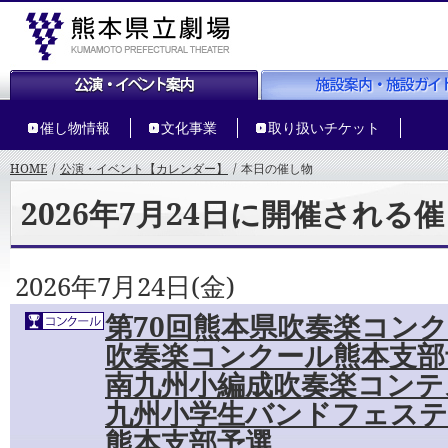
催し物情報
文化事業
取り扱いチケット
HOME
/
公演・イベント【カレンダー】
/
本日の催し物
2026年7月24日に開催される
2026年7月24日(金)
第70回熊本県吹奏楽コンク
吹奏楽コンクール熊本支部
南九州小編成吹奏楽コンテ
九州小学生バンドフェス
熊本支部予選