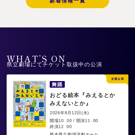
新着情報一覧
WHAT’S ON
県立劇場にてチケット取扱中の公演
舞踊
おどる絵本『みえるとか
みえないとか』
2026年8月12日(水)
開場10 :30 / 開演11 :00
終演12 :00
熊本県立劇場演劇ホール