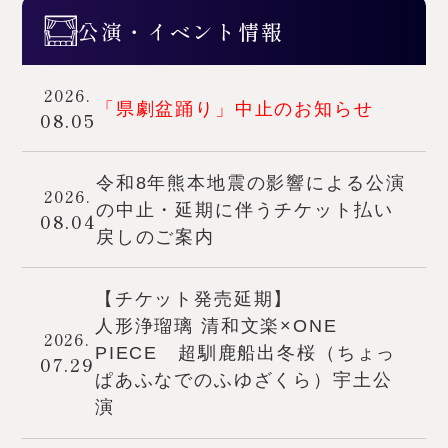
公演・イベント情報
2026.
「県劇盆踊り」中止のお知らせ
08.05
令和8年熊本地震の影響による公演
2026.
の中止・延期に伴うチケット払い
08.04
戻しのご案内
【チケット発売延期】
人形浄瑠璃 清和文楽×ONE
2026.
PIECE 超馴鹿船出冬桜（ちょっ
07.29
ぱあふなでのふゆざくら）宇土公
演