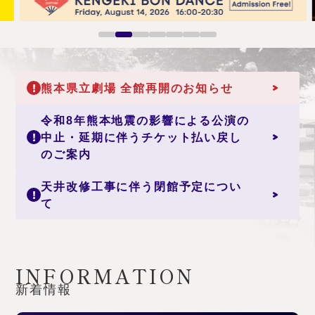
1
2
3
4
5
6
7
熊本県立劇場 全館再開のお知らせ
重要なお知らせ
令和8年熊本地震の影響による公演の
中止・延期に伴うチケット払い戻し
お知らせ
のご案内
天井改修工事に伴う閉館予定につい
お知らせ
て
INFORMATION
新着情報