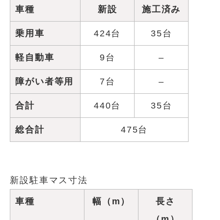
車種
新設
施工済み
乗用車
424台
35台
軽自動車
9台
–
障がい者等用
7台
–
合計
440台
35台
総合計
475台
新設駐車マス寸法
車種
幅（m）
長さ
（m）