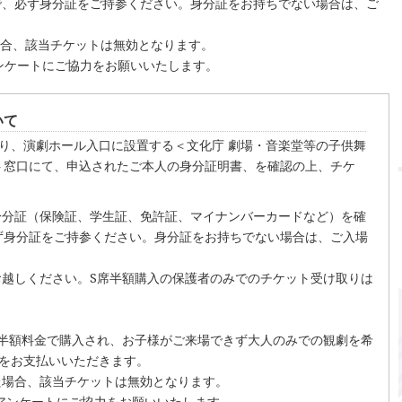
で、必ず身分証をご持参ください。身分証をお持ちでない場合は、ご
場合、該当チケットは無効となります。
ンケートにご協力をお願いいたします。
いて
0より、演劇ホール入口に設置する＜文化庁 劇場・音楽堂等の子供舞
ト窓口にて、申込されたご本人の身分証明書、を確認の上、チケ
身分証（保険証、学生証、免許証、マイナンバーカードなど）を確
ず身分証をご持参ください。身分証をお持ちでない場合は、ご入場
お越しください。S席半額購入の保護者のみでのチケット受け取りは
席半額料金で購入され、お子様がご来場できず大人のみでの観劇を希
額をお支払いいただきます。
た場合、該当チケットは無効となります。
アンケートにご協力をお願いいたします。