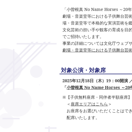
「小曽根真 No Name Horses 
劇場・音楽堂等における子供舞台芸
場・音楽堂等で本格的な実演芸術を
文化芸術の担い手や観客の育成を目
でご招待いたします。
事業の詳細については文化庁ウェブ
劇場・音楽堂等における子供舞台芸術
対象公演・対象席
2025年12月18日（木）19：00開
「
小曽根真 No Name Horses ～20
※【子供無料座席・同伴者半額座席
＜
座席エリアはこちら
＞
お座席をお選びいただくことはで
配席いたします。