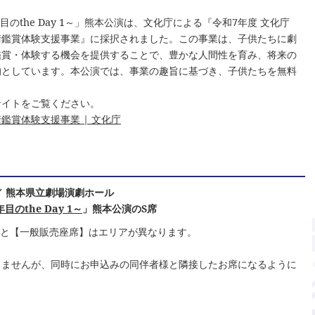
～20年目のthe Day 1～」熊本公演は、文化庁による『令和7年度 文化庁
術鑑賞体験支援事業』に採択されました。この事業は、子供たちに劇
鑑賞・体験する機会を提供することで、豊かな人間性を育み、将来の
的としています。本公演では、事業の趣旨に基づき、子供たちを無料
サイトをご覧ください。
鑑賞体験支援事業 | 文化庁
演 ／ 熊本県立劇場演劇ホール
年目のthe Day 1～
」熊本公演のS席
】と【一般販売座席】はエリアが異なります。
きませんが、同時にお申込みの同伴者様と隣接したお席になるように