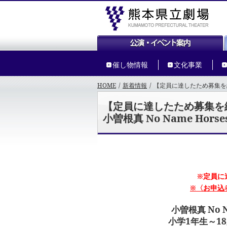
催し物情報
文化事業
HOME
/
新着情報
/
【定員に達したため募集を
小曽根真 No Name Horses
【定員に達したため募集を
小曽根真 No Name Horses
※定員に
※〈お申込
小曽根真 No N
小学1年生～1