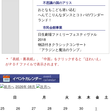
不思議の国のアリス
おとなもこども迷い込む
へんてこりんなダンスとコトバのワンダー
ランド！
市民会館事業
日生劇場ファミリーフェスティヴァル
2018
物語付きクラシックコンサート
「アラジンと魔法のランプ」
＊『表紙・裏表紙』、『中面』をクリックすると『ほわいえ』
がＰＤＦファイルで表示されます。
2026年
08月
日
月
火
水
木
金
土
25
26
27
28
29
30
1