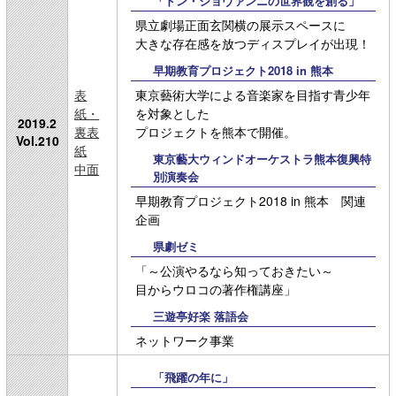
「ドン・ジョヴァンニの世界観を創る」
県立劇場正面玄関横の展示スペースに
大きな存在感を放つディスプレイが出現！
早期教育プロジェクト2018 in 熊本
表
東京藝術大学による音楽家を目指す青少年
紙・
を対象とした
2019.2
裏表
プロジェクトを熊本で開催。
Vol.210
紙
東京藝大ウィンドオーケストラ熊本復興特
中面
別演奏会
早期教育プロジェクト2018 in 熊本 関連
企画
県劇ゼミ
「～公演やるなら知っておきたい～
目からウロコの著作権講座」
三遊亭好楽 落語会
ネットワーク事業
「飛躍の年に」