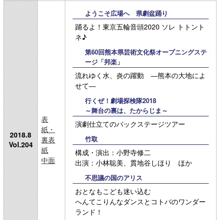
ようこそ広場へ 県劇盆踊り
踊るよ！東京五輪音頭2020 ソレ トトント
ネ♪
第60回熊本県芸術文化祭オープニングステ
ージ「邦楽」
流れゆく水、炎の躍動 ―熊本の大地によ
せて―
行くぜ！劇場探検隊2018
～舞台の裏は、たからじま～
表
演劇仕立てのバックステージツアー
紙・
2018.8
竹取
裏表
Vol.204
紙
構成・演出：小野寺修二
中面
出演：小林聡美、貫地谷しほり ほか
不思議の国のアリス
おとなもこども迷い込む
へんてこりんなダンスとコトバのワンダー
ランド！