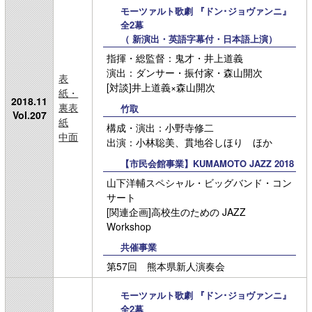
モーツァルト歌劇 『ドン･ジョヴァンニ』
全2幕
（ 新演出・英語字幕付・日本語上演）
指揮・総監督：鬼才・井上道義
演出：ダンサー・振付家・森山開次
表
[対談]井上道義×森山開次
紙・
2018.11
裏表
竹取
Vol.207
紙
構成・演出：小野寺修二
中面
出演：小林聡美、貫地谷しほり ほか
【市民会館事業】KUMAMOTO JAZZ 2018
山下洋輔スペシャル・ビッグバンド・コン
サート
[関連企画]高校生のための JAZZ
Workshop
共催事業
第57回 熊本県新人演奏会
モーツァルト歌劇 『ドン･ジョヴァンニ』
全2幕