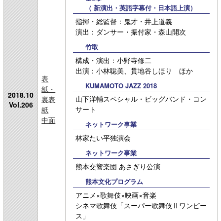
（ 新演出・英語字幕付・日本語上演）
指揮・総監督：鬼才・井上道義
演出：ダンサー・振付家・森山開次
竹取
構成・演出：小野寺修二
出演：小林聡美、貫地谷しほり ほか
表
KUMAMOTO JAZZ 2018
紙・
2018.10
山下洋輔スペシャル・ビッグバンド・コン
裏表
Vol.206
サート
紙
中面
ネットワーク事業
林家たい平独演会
ネットワーク事業
熊本交響楽団 あさぎり公演
熊本文化プログラム
アニメ×歌舞伎×映画×音楽
シネマ歌舞伎「スーパー歌舞伎Ⅱワンピー
ス」