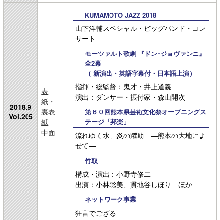
KUMAMOTO JAZZ 2018
山下洋輔スペシャル・ビッグバンド・コン
サート
モーツァルト歌劇 『ドン･ジョヴァンニ』
全2幕
（ 新演出・英語字幕付・日本語上演）
指揮・総監督：鬼才・井上道義
表
演出：ダンサー・振付家・森山開次
紙・
2018.9
裏表
第６０回熊本県芸術文化祭オープニングス
Vol.205
紙
テージ「邦楽」
中面
流れゆく水、炎の躍動 ―熊本の大地によ
せて―
竹取
構成・演出：小野寺修二
出演：小林聡美、貫地谷しほり ほか
ネットワーク事業
狂言でござる