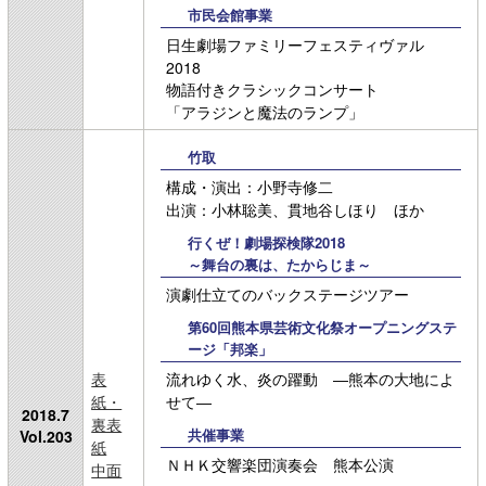
市民会館事業
日生劇場ファミリーフェスティヴァル
2018
物語付きクラシックコンサート
「アラジンと魔法のランプ」
竹取
構成・演出：小野寺修二
出演：小林聡美、貫地谷しほり ほか
行くぜ！劇場探検隊2018
～舞台の裏は、たからじま～
演劇仕立てのバックステージツアー
第60回熊本県芸術文化祭オープニングステ
ージ「邦楽」
表
流れゆく水、炎の躍動 ―熊本の大地によ
紙・
せて―
2018.7
裏表
共催事業
Vol.203
紙
ＮＨＫ交響楽団演奏会 熊本公演
中面