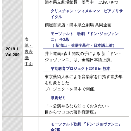
熊本県立劇場館長 姜尚中 ごあいさつ
クリスチャン・ツィメルマン ピアノリサ
イタル
鶴屋百貨店・熊本県立劇場 共同企画
モーツァルト 歌劇 『ドン･ジョヴァン
表
ニ』 全2幕
紙・
（ 新演出・英語字幕付・日本語上演）
2019.1
裏表
井上道義×森山開次の手による 新「ドン・
Vol.209
紙
ジョヴァンニ」は、全編日本語上演。
中面
早期教育プロジェクト2018 in 熊本
東京藝術大学による音楽家を目指す青少年
を対象とした
プロジェクトを熊本で開催。
県劇ゼミ
「～公演やるなら知っておきたい～
目からウロコの著作権講座」
モーツァルト歌劇 『ドン･ジョヴァンニ』
全2幕