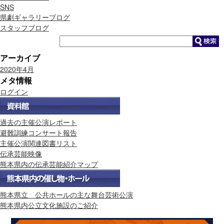
SNS
県劇ギャラリーブログ
スタッフブログ
アーカイブ
2020年4月
メタ情報
ログイン
過去の主催公演レポート
避難訓練コンサート報告
主催公演関連図書リスト
伝承芸能映像
熊本県内の伝承芸能紹介マップ
熊本県立 公共ホールの主な舞台芸術公演
熊本県内公立文化施設のご紹介